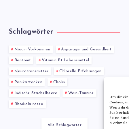
Schlagwörter
Niacin Vorkommen
Asparagin und Gesundheit
Bentonit
Vitamin B1 Lebensmittel
Neurotransmitter
Chlorella Erfahrungen
Panikattacken
Cholin
Indische Stachelbeere
Wein-Tannine
Um dir ein
Cookies, u
Rhodiola rosea
Wenn du di
Surfverhal
deine Zust
Merkmale u
Alle Schlagwörter