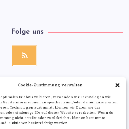
Folge uns
RSS
Get
our
latest
news!
Cookie-Zustimmung verwalten
 optimales Erlebnis zu bieten, verwenden wir Technologien wie
m Geräteinformationen zu speichern und/oder darauf zuzugreifen.
esen Technologien zustimmst, können wir Daten wie das
ten oder eindeutige IDs auf dieser Website verarbeiten. Wenn du
immung nicht erteilst oder zurückziehst, können bestimmte
nd Funktionen beeinträchtigt werden.