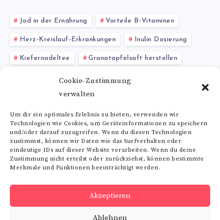
Jod in der Ernährung
Vorteile B-Vitaminen
Herz-Kreislauf-Erkrankungen
Inulin Dosierung
Kiefernadeltee
Granatapfelsaft herstellen
Chlorophyll Detox
Tagesdosis Vitamin A
Cookie-Zustimmung
verwalten
Montmorillonit
Glutenfrei
sanftes Peeling
Um dir ein optimales Erlebnis zu bieten, verwenden wir
Technologien wie Cookies, um Geräteinformationen zu speichern
Alle Schlagwörter
und/oder darauf zuzugreifen. Wenn du diesen Technologien
zustimmst, können wir Daten wie das Surfverhalten oder
eindeutige IDs auf dieser Website verarbeiten. Wenn du deine
Zustimmung nicht erteilst oder zurückziehst, können bestimmte
Merkmale und Funktionen beeinträchtigt werden.
Folge uns
Akzeptieren
RSS
Ablehnen
Get