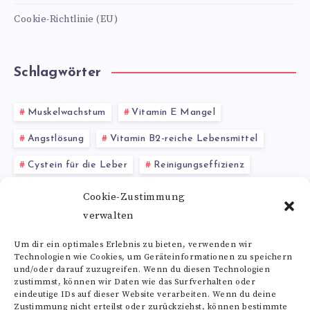
Cookie-Richtlinie (EU)
Schlagwörter
Muskelwachstum
Vitamin E Mangel
Angstlösung
Vitamin B2-reiche Lebensmittel
Cystein für die Leber
Reinigungseffizienz
Anis Gewürz
ADHS
Abführmittel (Aloin)
Cookie-Zustimmung
verwalten
Gewichtsverlust
Kalziumsupplemente
Um dir ein optimales Erlebnis zu bieten, verwenden wir
Technologien wie Cookies, um Geräteinformationen zu speichern
Alle Schlagwörter
und/oder darauf zuzugreifen. Wenn du diesen Technologien
zustimmst, können wir Daten wie das Surfverhalten oder
eindeutige IDs auf dieser Website verarbeiten. Wenn du deine
Zustimmung nicht erteilst oder zurückziehst, können bestimmte