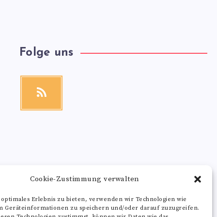
Folge uns
RSS
Get
our
latest
news!
Cookie-Zustimmung verwalten
 optimales Erlebnis zu bieten, verwenden wir Technologien wie
m Geräteinformationen zu speichern und/oder darauf zuzugreifen.
esen Technologien zustimmst, können wir Daten wie das