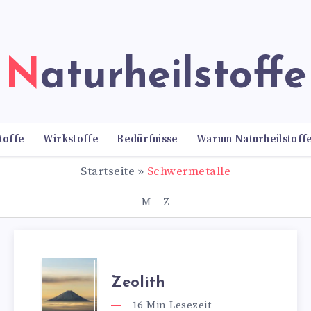
Naturheilstoffe
toffe
Wirkstoffe
Bedürfnisse
Warum Naturheilstoff
Startseite
»
Schwermetalle
M
Z
Zeolith
16
Min Lesezeit