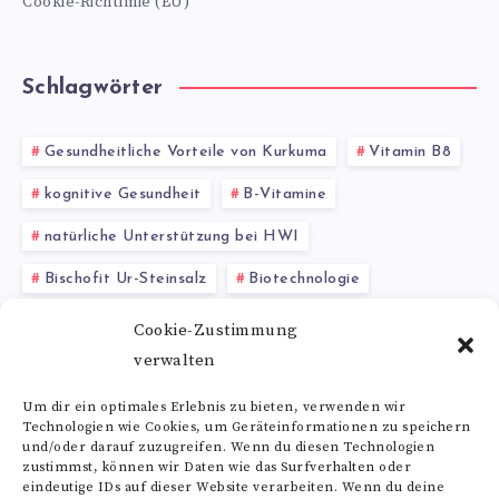
Cookie-Richtlinie (EU)
Schlagwörter
Gesundheitliche Vorteile von Kurkuma
Vitamin B8
kognitive Gesundheit
B-Vitamine
natürliche Unterstützung bei HWI
Bischofit Ur-Steinsalz
Biotechnologie
Himbeerblätter
Folsäure-Überdosierung
Cookie-Zustimmung
verwalten
Rosenwurz Wirkung
Zeolith Pulver
Um dir ein optimales Erlebnis zu bieten, verwenden wir
Technologien wie Cookies, um Geräteinformationen zu speichern
Alle Schlagwörter
und/oder darauf zuzugreifen. Wenn du diesen Technologien
zustimmst, können wir Daten wie das Surfverhalten oder
eindeutige IDs auf dieser Website verarbeiten. Wenn du deine