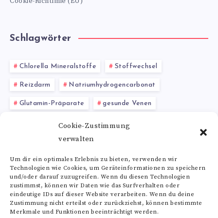
Cookie-Richtlinie (EU)
Schlagwörter
Chlorella Mineralstoffe
Stoffwechsel
Reizdarm
Natriumhydrogencarbonat
Glutamin-Präparate
gesunde Venen
Beta-Carotin Lebensmittel
Baobab Saft
Cookie-Zustimmung
verwalten
Histidin Mangel
Methionin Wirkung
Ökologie
Um dir ein optimales Erlebnis zu bieten, verwenden wir
Technologien wie Cookies, um Geräteinformationen zu speichern
Alle Schlagwörter
und/oder darauf zuzugreifen. Wenn du diesen Technologien
zustimmst, können wir Daten wie das Surfverhalten oder
eindeutige IDs auf dieser Website verarbeiten. Wenn du deine
Zustimmung nicht erteilst oder zurückziehst, können bestimmte
Merkmale und Funktionen beeinträchtigt werden.