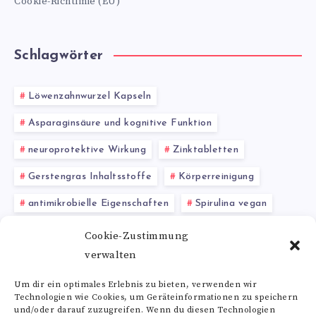
Cookie-Richtlinie (EU)
Schlagwörter
Löwenzahnwurzel Kapseln
Asparaginsäure und kognitive Funktion
neuroprotektive Wirkung
Zinktabletten
Gerstengras Inhaltsstoffe
Körperreinigung
antimikrobielle Eigenschaften
Spirulina vegan
Wechselwirkungen
Arginin Nebenwirkungen
Cookie-Zustimmung
verwalten
5-Hydroxytryptophan (5-HTP)
Um dir ein optimales Erlebnis zu bieten, verwenden wir
Technologien wie Cookies, um Geräteinformationen zu speichern
Alle Schlagwörter
und/oder darauf zuzugreifen. Wenn du diesen Technologien