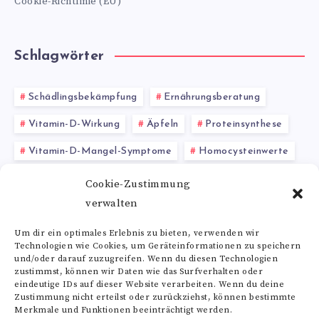
Cookie-Richtlinie (EU)
Schlagwörter
Schädlingsbekämpfung
Ernährungsberatung
Vitamin-D-Wirkung
Äpfeln
Proteinsynthese
Vitamin-D-Mangel-Symptome
Homocysteinwerte
Wirkung von Glutaminsäure
Leucin Einnahme
Cookie-Zustimmung
verwalten
Multiple Sklerose (MS)
Griffonia simplicifolia
Um dir ein optimales Erlebnis zu bieten, verwenden wir
Technologien wie Cookies, um Geräteinformationen zu speichern
Alle Schlagwörter
und/oder darauf zuzugreifen. Wenn du diesen Technologien
zustimmst, können wir Daten wie das Surfverhalten oder
eindeutige IDs auf dieser Website verarbeiten. Wenn du deine
Zustimmung nicht erteilst oder zurückziehst, können bestimmte
Merkmale und Funktionen beeinträchtigt werden.