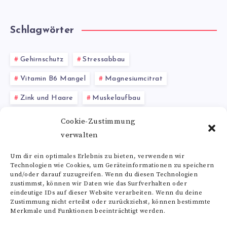
Schlagwörter
Gehirnschutz
Stressabbau
Vitamin B6 Mangel
Magnesiumcitrat
Zink und Haare
Muskelaufbau
Lutein Tabletten
Spinat
Zellprotektion
Cookie-Zustimmung
verwalten
Rutin in Lebensmitteln
Linalool
Um dir ein optimales Erlebnis zu bieten, verwenden wir
Technologien wie Cookies, um Geräteinformationen zu speichern
Alle Schlagwörter
und/oder darauf zuzugreifen. Wenn du diesen Technologien
zustimmst, können wir Daten wie das Surfverhalten oder
eindeutige IDs auf dieser Website verarbeiten. Wenn du deine
Zustimmung nicht erteilst oder zurückziehst, können bestimmte
Merkmale und Funktionen beeinträchtigt werden.
Folge uns