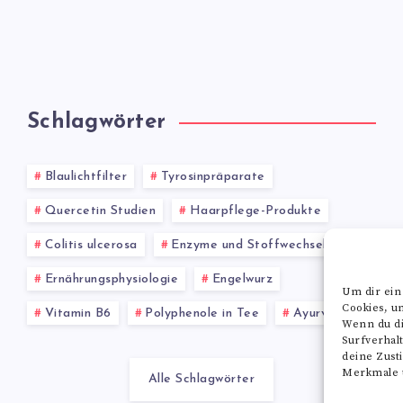
Schlagwörter
Blaulichtfilter
Tyrosinpräparate
Quercetin Studien
Haarpflege-Produkte
Colitis ulcerosa
Enzyme und Stoffwechsel
Ernährungsphysiologie
Engelwurz
Um dir ein
Cookies, u
Vitamin B6
Polyphenole in Tee
Ayurveda
Wenn du di
Surfverhal
deine Zust
Merkmale u
Alle Schlagwörter