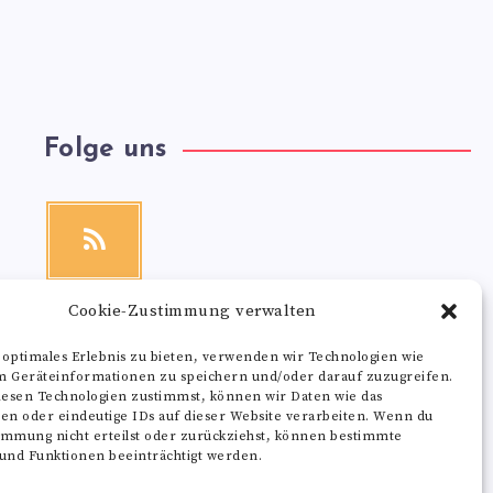
Folge uns
RSS
Get
our
latest
news!
Cookie-Zustimmung verwalten
 optimales Erlebnis zu bieten, verwenden wir Technologien wie
m Geräteinformationen zu speichern und/oder darauf zuzugreifen.
esen Technologien zustimmst, können wir Daten wie das
ten oder eindeutige IDs auf dieser Website verarbeiten. Wenn du
immung nicht erteilst oder zurückziehst, können bestimmte
nd Funktionen beeinträchtigt werden.