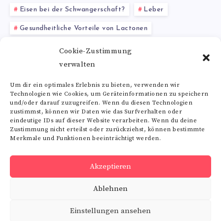
Eisen bei der Schwangerschaft?
Leber
Gesundheitliche Vorteile von Lactonen
Akazienhonig
Supplement
Cystein und Sport
Cookie-Zustimmung
verwalten
Eichenrinde Tee
Um dir ein optimales Erlebnis zu bieten, verwenden wir
Technologien wie Cookies, um Geräteinformationen zu speichern
Alle Schlagwörter
und/oder darauf zuzugreifen. Wenn du diesen Technologien
zustimmst, können wir Daten wie das Surfverhalten oder
eindeutige IDs auf dieser Website verarbeiten. Wenn du deine
Zustimmung nicht erteilst oder zurückziehst, können bestimmte
Merkmale und Funktionen beeinträchtigt werden.
Folge uns
Akzeptieren
RSS
Ablehnen
Get
our
latest
Einstellungen ansehen
news!