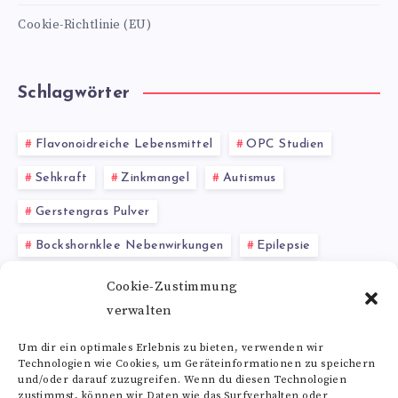
Cookie-Richtlinie (EU)
Schlagwörter
Flavonoidreiche Lebensmittel
OPC Studien
Sehkraft
Zinkmangel
Autismus
Gerstengras Pulver
Bockshornklee Nebenwirkungen
Epilepsie
Baobab Kapseln
Keratin Wirkung
Cookie-Zustimmung
verwalten
Rhodiola rosea
Um dir ein optimales Erlebnis zu bieten, verwenden wir
Technologien wie Cookies, um Geräteinformationen zu speichern
Alle Schlagwörter
und/oder darauf zuzugreifen. Wenn du diesen Technologien
zustimmst, können wir Daten wie das Surfverhalten oder