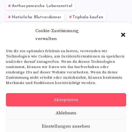
Anthocyanreiche Lebensmittel
Natürliche Blutverdünner
Triphala kaufen
Schmerztherapie
gesunder Schlaf
Cookie-Zustimmung
verwalten
Baobab Wirkung
Um dir ein optimales Erlebnis zu bieten, verwenden wir
Technologien wie Cookies, um Geräteinformationen zu speichern
Alle Schlagwörter
und/oder darauf zuzugreifen. Wenn du diesen Technologien
zustimmst, können wir Daten wie das Surfverhalten oder
eindeutige IDs auf dieser Website verarbeiten. Wenn du deine
Zustimmung nicht erteilst oder zurückziehst, können bestimmte
Merkmale und Funktionen beeinträchtigt werden.
Folge uns
Akzeptieren
RSS
Ablehnen
Get
our
latest
Einstellungen ansehen
news!