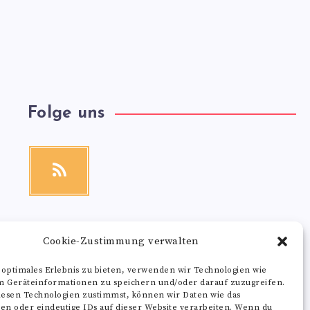
Folge uns
RSS
Get
our
latest
news!
Cookie-Zustimmung verwalten
 optimales Erlebnis zu bieten, verwenden wir Technologien wie
m Geräteinformationen zu speichern und/oder darauf zuzugreifen.
esen Technologien zustimmst, können wir Daten wie das
ten oder eindeutige IDs auf dieser Website verarbeiten. Wenn du