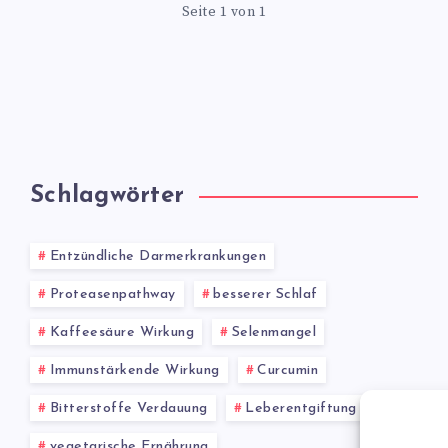
Seite 1 von 1
Schlagwörter
Entzündliche Darmerkrankungen
Proteasenpathway
besserer Schlaf
Kaffeesäure Wirkung
Selenmangel
Immunstärkende Wirkung
Curcumin
Bitterstoffe Verdauung
Leberentgiftung
vegetarische Ernährung