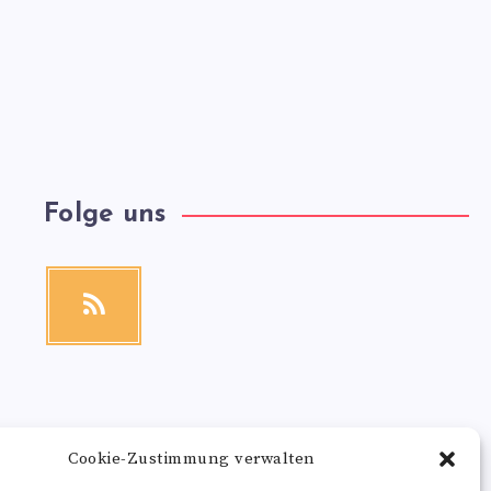
Folge uns
RSS
Get
our
latest
news!
Cookie-Zustimmung verwalten