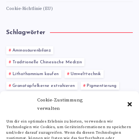
Cookie-Richtlinie (EU)
Schlagwörter
Aminosäurenbilanz
Traditionelle Chinesische Medizin
Lithothamnium kaufen
Umwelttechnik
Granatapfelkerne extrahieren
Pigmentierung
Bittermelone Wirkung
Brokkoli
Chondroitin
Cookie-Zustimmung
verwalten
Kiefernadeln
Reishi Pulver
Um dir ein optimales Erlebnis zu bieten, verwenden wir
Technologien wie Cookies, um Geräteinformationen zu speichern
Alle Schlagwörter
und/oder darauf zuzugreifen. Wenn du diesen Technologien
zustimmst, können wir Daten wie das Surfverhalten oder