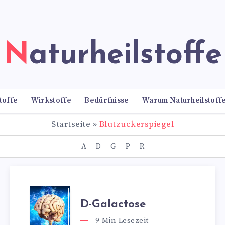
Naturheilstoffe
toffe
Wirkstoffe
Bedürfnisse
Warum Naturheilstoff
Startseite
»
Blutzuckerspiegel
A
D
G
P
R
D-Galactose
9
Min Lesezeit