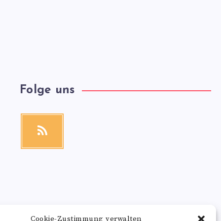
Folge uns
RSS
Get
our
latest
news!
Cookie-Zustimmung verwalten