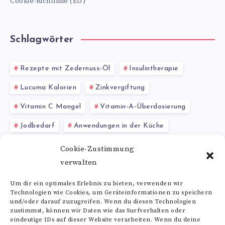
Cookie-Richtlinie (EU)
Schlagwörter
Rezepte mit Zedernuss-Öl
Insulintherapie
Lucuma Kalorien
Zinkvergiftung
Vitamin C Mangel
Vitamin-A-Überdosierung
Jodbedarf
Anwendungen in der Küche
Echinacea in der Homöopathie
Proteinshake
Cookie-Zustimmung
verwalten
Granatapfel essen
Um dir ein optimales Erlebnis zu bieten, verwenden wir
Technologien wie Cookies, um Geräteinformationen zu speichern
Alle Schlagwörter
und/oder darauf zuzugreifen. Wenn du diesen Technologien
zustimmst, können wir Daten wie das Surfverhalten oder
eindeutige IDs auf dieser Website verarbeiten. Wenn du deine