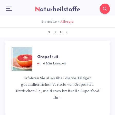
Naturheilstoffe
Startseite
»
Allergie
G
H
K
Z
Grapefruit
6
Min Lesezeit
Erfahren Sie alles über die vielfältigen
gesundheitlichen Vorteile von Grapefruit.
Entdecken Sie, wie dieses kraftvolle Superfood
Ihr…