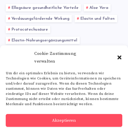
Ellagsäure gesundheitliche Vorteile
Aloe Vera
Verdauungsfördernde Wirkung
Elastin und Falten
Protocatechusäure
Elastin-Nahrungsergänzungsmittel
Anthocyane Wirkung
Bockshornklee Pulver
Cookie-Zustimmung
verwalten
Basenbad
Triterpensaponine
Weizengras
Um dir ein optimales Erlebnis zu bieten, verwenden wir
Technologien wie Cookies, um Geräteinformationen zu speichern
Alle Schlagwörter
und/oder darauf zuzugreifen. Wenn du diesen Technologien
zustimmst, können wir Daten wie das Surfverhalten oder
eindeutige IDs auf dieser Website verarbeiten. Wenn du deine
Zustimmung nicht erteilst oder zurückziehst, können bestimmte
Merkmale und Funktionen beeinträchtigt werden.
Folge uns
Akzeptieren
RSS