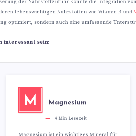
sserung der Nährstoffzufuhr könnte die Integration vo
deren lebenswichtigen Nährstoffen wie Vitamin B und
g optimiert, sondern auch eine umfassende Unterstüt
 interessant sein:
M
Magnesium
4
Min Lesezeit
Magnesium ist ein wichtiges Mineral für