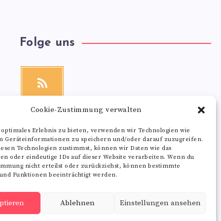
Folge uns
RSS
Get
our
latest
Cookie-Zustimmung verwalten
news!
 optimales Erlebnis zu bieten, verwenden wir Technologien wie
m Geräteinformationen zu speichern und/oder darauf zuzugreifen.
esen Technologien zustimmst, können wir Daten wie das
ten oder eindeutige IDs auf dieser Website verarbeiten. Wenn du
immung nicht erteilst oder zurückziehst, können bestimmte
nd Funktionen beeinträchtigt werden.
ptieren
Ablehnen
Einstellungen ansehen