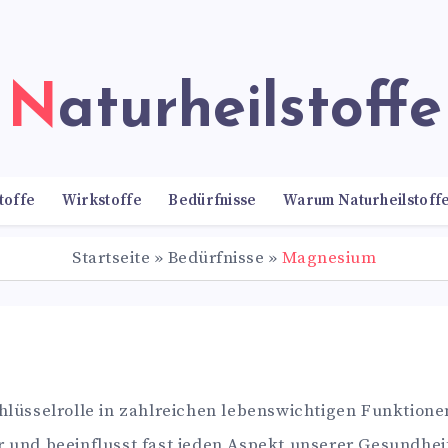
Naturheilstoffe
toffe
Wirkstoffe
Bedürfnisse
Warum Naturheilstoff
Startseite
»
Bedürfnisse
»
Magnesium
chlüsselrolle in zahlreichen lebenswichtigen Funktione
d beeinflusst fast jeden Aspekt unserer Gesundheit. D