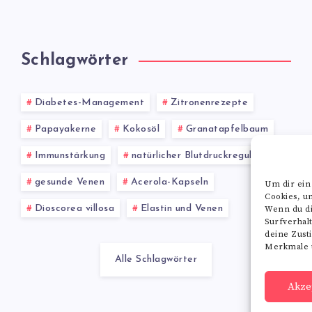
Schlagwörter
Diabetes-Management
Zitronenrezepte
Papayakerne
Kokosöl
Granatapfelbaum
Immunstärkung
natürlicher Blutdruckregulator
gesunde Venen
Acerola-Kapseln
Um dir ein
Cookies, u
Dioscorea villosa
Elastin und Venen
Wenn du di
Surfverhal
deine Zust
Merkmale u
Alle Schlagwörter
Akze